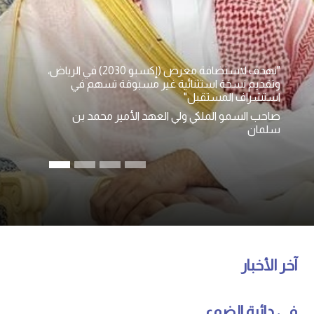
"نهدف لاستضافة معرض (إكسبو 2030) في الرياض،
وتقديم نسخة استثنائية غير مسبوقة تسهم في
استشراف المستقبل"
صاحب السمو الملكي ولي العهد الأمير محمد بن
سلمان
آخر الأخبار
في دائرة الضوء