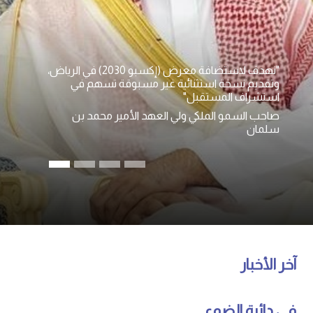
"نهدف لاستضافة معرض (إكسبو 2030) في الرياض،
وتقديم نسخة استثنائية غير مسبوقة تسهم في
استشراف المستقبل"
صاحب السمو الملكي ولي العهد الأمير محمد بن
سلمان
آخر الأخبار
في دائرة الضوء