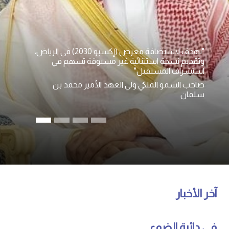
"نهدف لاستضافة معرض (إكسبو 2030) في الرياض،
وتقديم نسخة استثنائية غير مسبوقة تسهم في
استشراف المستقبل"
صاحب السمو الملكي ولي العهد الأمير محمد بن
سلمان
آخر الأخبار
في دائرة الضوء