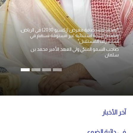
"نهدف لاستضافة معرض (إكسبو 2030) في الرياض،
وتقديم نسخة استثنائية غير مسبوقة تسهم في
استشراف المستقبل"
صاحب السمو الملكي ولي العهد الأمير محمد بن
سلمان
آخر الأخبار
في دائرة الضوء