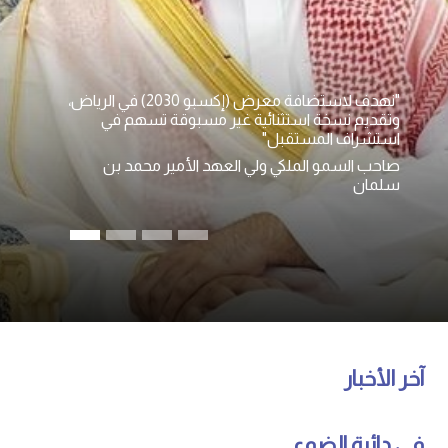
"نهدف لاستضافة معرض (إكسبو 2030) في الرياض،
وتقديم نسخة استثنائية غير مسبوقة تسهم في
استشراف المستقبل"
صاحب السمو الملكي ولي العهد الأمير محمد بن
سلمان
آخر الأخبار
في دائرة الضوء