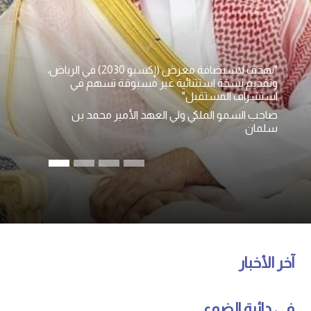
"نهدف لاستضافة معرض (إكسبو 2030) في الرياض،
وتقديم نسخة استثنائية غير مسبوقة تسهم في
استشراف المستقبل"
صاحب السمو الملكي ولي العهد الأمير محمد بن
سلمان
آخر الأخبار
في دائرة الضوء