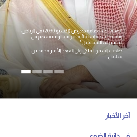
"نهدف لاستضافة معرض (إكسبو 2030) في الرياض،
وتقديم نسخة استثنائية غير مسبوقة تسهم في
استشراف المستقبل"
صاحب السمو الملكي ولي العهد الأمير محمد بن
سلمان
آخر الأخبار
في دائرة الضوء