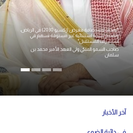
"نهدف لاستضافة معرض (إكسبو 2030) في الرياض،
وتقديم نسخة استثنائية غير مسبوقة تسهم في
استشراف المستقبل"
صاحب السمو الملكي ولي العهد الأمير محمد بن
سلمان
آخر الأخبار
في دائرة الضوء