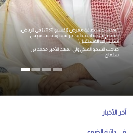
"نهدف لاستضافة معرض (إكسبو 2030) في الرياض،
وتقديم نسخة استثنائية غير مسبوقة تسهم في
استشراف المستقبل"
صاحب السمو الملكي ولي العهد الأمير محمد بن
سلمان
آخر الأخبار
في دائرة الضوء