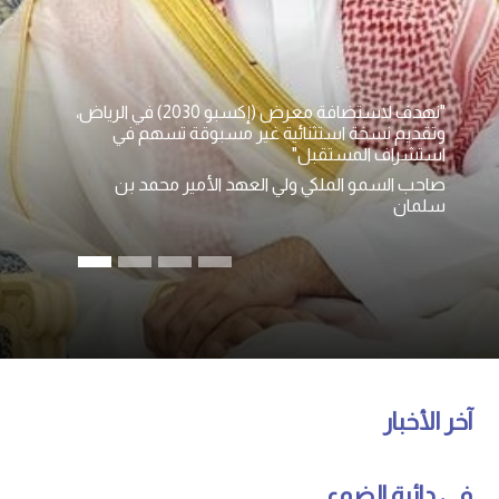
"نهدف لاستضافة معرض (إكسبو 2030) في الرياض،
وتقديم نسخة استثنائية غير مسبوقة تسهم في
استشراف المستقبل"
صاحب السمو الملكي ولي العهد الأمير محمد بن
سلمان
آخر الأخبار
في دائرة الضوء