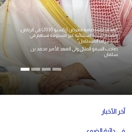
"نهدف لاستضافة معرض (إكسبو 2030) في الرياض،
وتقديم نسخة استثنائية غير مسبوقة تسهم في
استشراف المستقبل"
صاحب السمو الملكي ولي العهد الأمير محمد بن
سلمان
آخر الأخبار
في دائرة الضوء