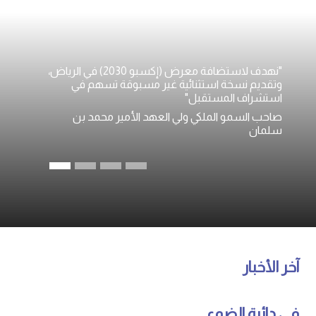
"نهدف لاستضافة معرض (إكسبو 2030) في الرياض،
وتقديم نسخة استثنائية غير مسبوقة تسهم في
استشراف المستقبل"
صاحب السمو الملكي ولي العهد الأمير محمد بن
سلمان
آخر الأخبار
في دائرة الضوء