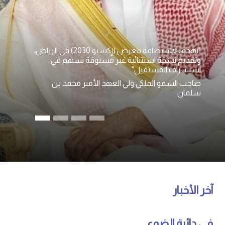
"نهدف لاستضافة معرض (إكسبو 2030) في الرياض،
وتقديم نسخة استثنائية غير مسبوقة تسهم في
استشراف المستقبل"
صاحب السمو الملكي ولي العهد الأمير محمد بن
سلمان
آخر الأخبار
في دائرة الضوء