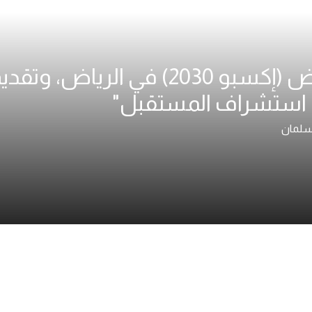
"نهدف لاستضافة معرض (إكسبو 2030) في
استشراف المستقبل"
 سلمان