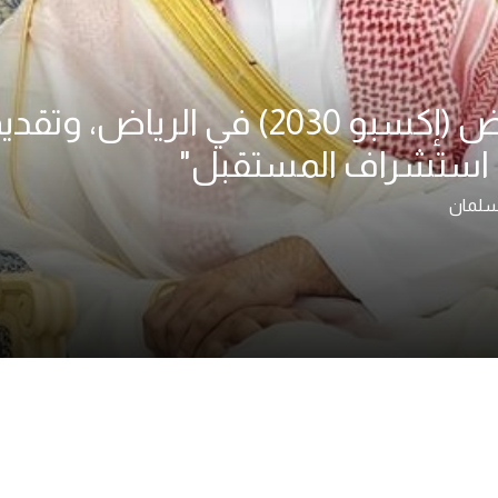
"نهدف لاستضافة معرض (إكسبو 2030) في
استشراف المستقبل"
 سلمان