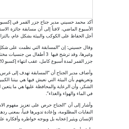
الأسبوع الماضي، لافتاً إلى أن مسابقة جائزة الاست
أجل الحفاظ على الكوكب والبيئة بشكل عام، بالتزا
وقال حسيني: إن “المسابقة التي نظمت على شكل و
وغيرها، وقد ترشح فيها 3 أطفال
جزر القمر لمدة أسبوع كامل، عقب انتهاء إكسبو 2020، شاملة نفقات الإقامة وتذاكر الطيران.
وأضاف مدير الجناح أن “المسابقة تهدف إلى غرس 
وتعريفهم بأن البيئة التي نعيش فيها هي بيتنا الك
الشكر، وأن الرعاية والمحافظة عليها هي ما يتعين ال
في الماء والهواء والغذاء”.
وأشار إلى أن “الجناح حرص على تعزيز مفهوم الاس
النفايات المظلومة، وإعادة تدويرها فنياً، بمعنى رده
الإنسان ويثير إعجابه بل ويوجه خواطره وأفكاره على