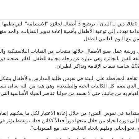
أكد محمد حسيني مدير جناح جزر القمر في إكسبو 2020 دبي لـ”البيان”، ترشيح 3 أطفال لجائزة “الاستدامة” الت
دامة تهدف إلى توعية الأطفال بأهمية إعادة تدوير النفايات، والحد منه
من مع اليوم العالمي للطفل.
رشة عمل صنع الأطفال خلالها منتجات من النفايات البلاستيكية وال
 من جنسيات مختلفة للفوز بالجائزة وهي عبارة عن رحلة مجانية للطفل الفائز بصحبة ذو
ثقافة المحافظة على البيئة في نفوس طلبة المدارس والأطفال بشكل 
بير الذي يضم كل الكائنات الحية والطبيعية، وهي هبة من الله تعالى ت
قيام به من جانبنا، حتى لا نفسد من حولنا عناصر الحياة الأساسية التي 
تدامة في نفوس النشء من خلال إعادة الاعتبار لكل ما يمكنهم إنقا
ا إلى دورة الحياة من خلال منحها دوراً فعالاً ككائن جذاب ونشط يؤثر في
 نحو إيجابي وملهم باتجاه التعايش حتى مع المنبوذات”.