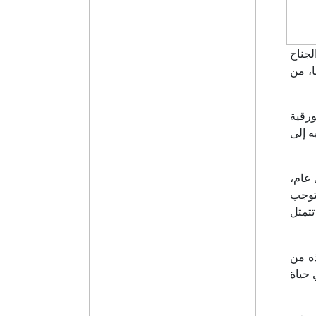
ي نظمها الجناح
ا، من
ورقية
يه إلى
عام،
ستوجب
تتمثل
ذه من
 حياة