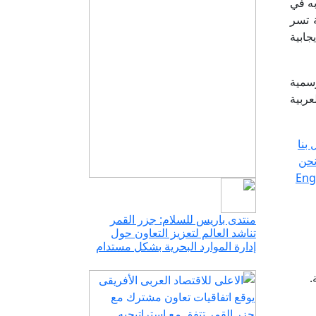
به في
ة تسر
جابية
رسمية
عربية
 بنا
حن
Eng
منتدى باريس للسلام: جزر القمر
تناشد العالم لتعزيز التعاون حول
إدارة الموارد البحرية بشكل مستدام
.