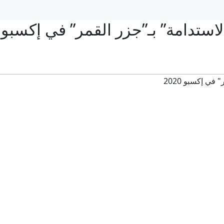
زة “الاستدامة” بـ”جزر القمر” في إكسبو