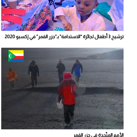
ترشيح 3 أطفال لجائزة “الاستدامة” بـ”جزر القمر” في إكسبو 2020
الأمم المتّحدة في جزر القمر